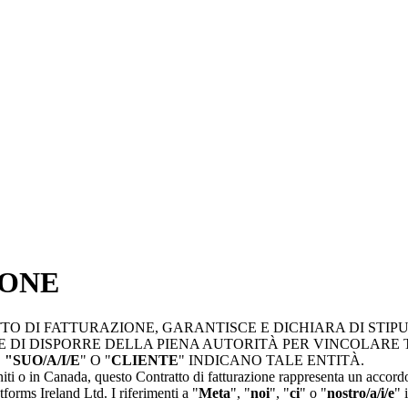
IONE
TO DI FATTURAZIONE, GARANTISCE E DICHIARA DI STIP
E DI DISPORRE DELLA PIENA AUTORITÀ PER VINCOLARE
,
"SUO/A/I/E
" O "
CLIENTE
" INDICANO TALE ENTITÀ.
Uniti o in Canada, questo Contratto di fatturazione rappresenta un accordo 
tforms Ireland Ltd. I riferimenti a "
Meta
", "
noi
", "
ci
" o "
nostro/a/i/e
" 