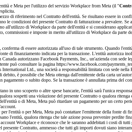
l'entità e Meta per l'utilizzo del servizio Workplace from Meta (il "
Contr
splicita.
zzo di riferimento nel Contratto dell'entità. Se risultano essere in confl
anno le condizioni del presente Contratto di fatturazione a prevalere. Se 
o all'utilizzo di Workplace da parte dell'entità e si considerano applicate
o, commissioni e imposte in merito all'utilizzo di Workplace da parte de
 conferma di essere autorizzata all'uso di tale strumento. Quando l'enti
onte di finanziamento indicata per la transazione. L'entità autorizza ino
i o in Canada autorizzano Facebook Payments, Inc., un'azienda con sede leg
utente può consultare la pagina https://www.facebook.com/payments_terms/
nternational Ltd., una società a responsabilità limitata con sede nella 
 di debito, è possibile che Meta ottenga dall'emittente della carta un'au
i un pagamento o subito dopo. Se la transazione è annullata prima del com
ano in uno scoperto o altre spese bancarie, l'entità sarà l'unica responsab
ualora sospetti una violazione del presente Contratto o qualora ritenga c
 dell'entità o di Meta, Meta può ritardare un pagamento per un certo per
l'account.
e per l'entità o per Meta, Meta può contattare l'emittente della fonte di fin
ssano l'entità, qualora ritenga che tale azione possa prevenire perdite fin
 account Workplace e riconosce che le saranno addebitati i costi di tutti g
el presente Contratto, ammesso che tutti gli importi dovuti siano interame