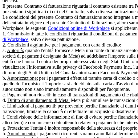
dei casi.
Il presente Contratto di fatturazione riguarda il contratto esistente tra 
presentano i significati di cui nel Contratto, salvo diversa indicazione e
Le condizioni del presente Contratto di fatturazione sono integrate a me
dell'entrata in vigore del presente Contratto di fatturazione, allora sar
Workplace, le seguenti
Condizioni online di Workplace
si applicherann
1.
Commissioni:
tutte le condizioni riguardanti condizioni di pagament
di Workplace
, salvo diversa pattuizione.
2.
Condizioni aggiuntive per i pagamenti con carta di credito:
a.
Autorità:
quando l'entità fornisce a Meta una fonte di finanziamento,
società di pagamenti designata da Meta) ad addebitare l'importo sulla f
entità che hanno il centro dei propri interessi vitali negli Stati Unit
visualizzare l'Informativa sulla privacy di Facebook Payments Inc., l'
di fuori degli Stati Uniti o del Canada autorizzano Facebook Payments I
b.
Autorizzazione:
per i pagamenti effettuati tramite carta di credito o
quello dell'acquisto. L'importo sarà addebitato sulla carta all'avvio d
autorizzato non siano immediatamente disponibili per l'acquirente.
c.
Pagamenti non riusciti:
in caso di transazioni di pagamento che risult
d.
Diritto di annullamento di Meta:
Meta può annullare le transazioni q
e.
Limitazioni ai pagamenti:
per prevenire perdite finanziarie ai danni
transazione, limitare la capacità di effettuare un acquisto o disattivare 
f.
Condivisione delle informazioni:
al fine di evitare perdite finanziari
altri utenti) e comunicare i dati ottenuti relativi a pagamenti che intere
g.
Protezione:
l'entità è inoltre responsabile della sicurezza del proprio
h.
Annullamento:
i pagamenti ricorrenti saranno annullati al termine d