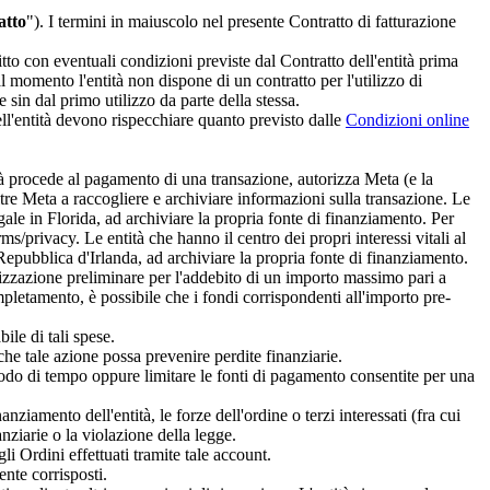
atto
"). I termini in maiuscolo nel presente Contratto di fatturazione
itto con eventuali condizioni previste dal Contratto dell'entità prima
al momento l'entità non dispone di un contratto per l'utilizzo di
 sin dal primo utilizzo da parte della stessa.
ll'entità devono rispecchiare quanto previsto dalle
Condizioni online
tà procede al pagamento di una transazione, autorizza Meta (e la
ltre Meta a raccogliere e archiviare informazioni sulla transazione. Le
ale in Florida, ad archiviare la propria fonte di finanziamento. Per
privacy. Le entità che hanno il centro dei propri interessi vitali al
Repubblica d'Irlanda, ad archiviare la propria fonte di finanziamento.
torizzazione preliminare per l'addebito di un importo massimo pari a
pletamento, è possibile che i fondi corrispondenti all'importo pre-
ile di tali spese.
he tale azione possa prevenire perdite finanziarie.
iodo di tempo oppure limitare le fonti di pagamento consentite per una
anziamento dell'entità, le forze dell'ordine o terzi interessati (fra cui
anziarie o la violazione della legge.
li Ordini effettuati tramite tale account.
nte corrisposti.